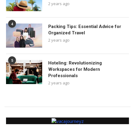
2 years ago
4
Packing Tips: Essential Advice for
Organized Travel
2 years ago
5
Hoteling: Revolutionizing
Workspaces for Modern
Professionals
2 years ago