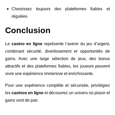
Choisissez toujours des plateformes fiables et
régulées
Conclusion
Le
casino en ligne
représente l’avenir du jeu d’argent,
combinant sécurité, divertissement et opportunités de
gains. Avec une large sélection de jeux, des bonus
attractifs et des plateformes fiables, les joueurs peuvent
vivre une expérience immersive et enrichissante.
Pour une expérience complète et sécurisée, privilégiez
les
casinos en ligne
et découvrez un univers où plaisir et
gains vont de pair.