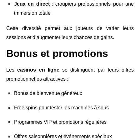
Jeux en direct
: croupiers professionnels pour une
immersion totale
Cette diversité permet aux joueurs de varier leurs
sessions et d’augmenter leurs chances de gains.
Bonus et promotions
Les
casinos en ligne
se distinguent par leurs offres
promotionnelles attractives :
Bonus de bienvenue généreux
Free spins pour tester les machines à sous
Programmes VIP et promotions régulières
Offres saisonnières et événements spéciaux