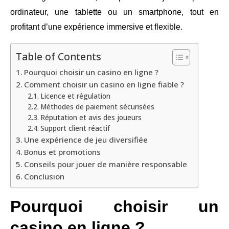
ordinateur, une tablette ou un smartphone, tout en
profitant d’une expérience immersive et flexible.
Table of Contents
Pourquoi choisir un casino en ligne ?
Comment choisir un casino en ligne fiable ?
Licence et régulation
Méthodes de paiement sécurisées
Réputation et avis des joueurs
Support client réactif
Une expérience de jeu diversifiée
Bonus et promotions
Conseils pour jouer de manière responsable
Conclusion
Pourquoi choisir un
casino en ligne ?