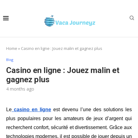
Home
»
Casino en ligne : Jouez malin et gagnez plus
Blog
Casino en ligne : Jouez malin et
gagnez plus
4 months ago
Le
casino en ligne
est devenu l’une des solutions les
plus populaires pour les amateurs de jeux d’argent qui
recherchent confort, sécurité et divertissement. Grâce aux
technologies modernes, il est possible de jouer depuis un